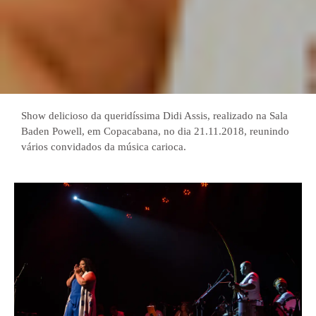
Show delicioso da queridíssima Didi Assis, realizado na Sala
Baden Powell, em Copacabana, no dia 21.11.2018, reunindo
vários convidados da música carioca.