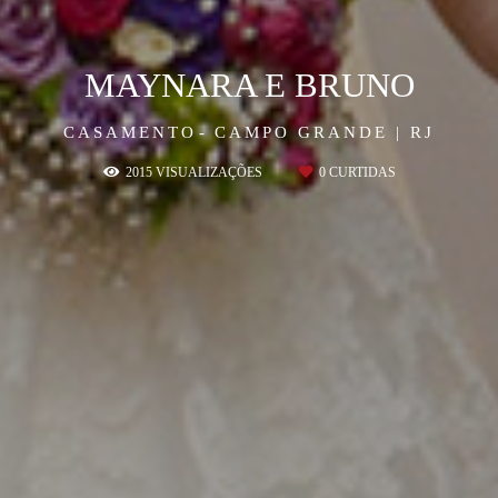
MAYNARA E BRUNO
CASAMENTO
CAMPO GRANDE | RJ
2015
VISUALIZAÇÕES
0
CURTIDAS