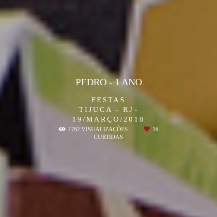
PEDRO - 1 ANO
FESTAS
TIJUCA - RJ
19/MARÇO/2018
1762
VISUALIZAÇÕES
16
CURTIDAS