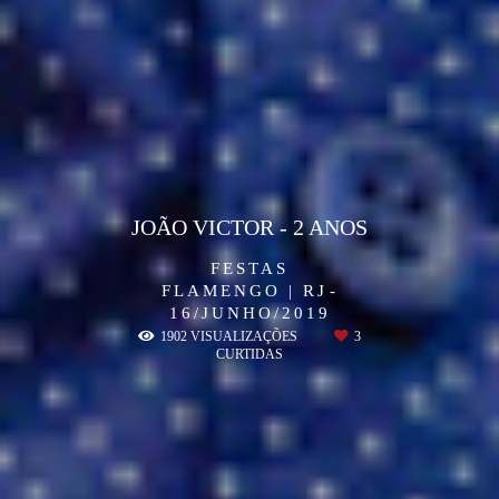
JOÃO VICTOR - 2 ANOS
FESTAS
FLAMENGO | RJ
16/JUNHO/2019
1902
VISUALIZAÇÕES
3
CURTIDAS