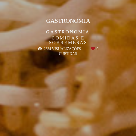
GASTRONOMIA
GASTRONOMIA
COMIDAS E
SOBREMESAS
2334
VISUALIZAÇÕES
0
CURTIDAS