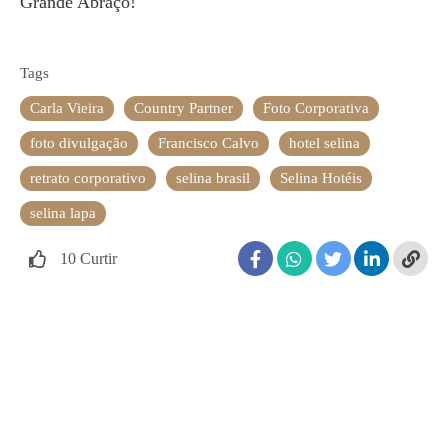
Grande Abraço!
Tags
Carla Vieira
Country Partner
Foto Corporativa
foto divulgação
Francisco Calvo
hotel selina
retrato corporativo
selina brasil
Selina Hotéis
selina lapa
10
Curtir