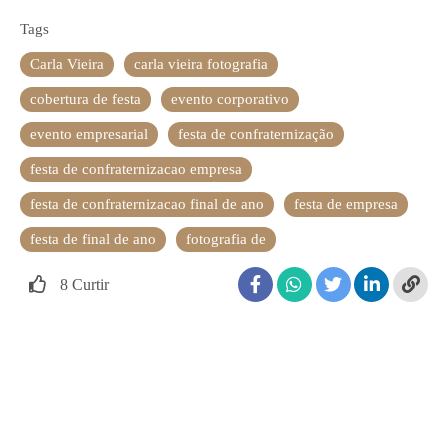
Tags
Carla Vieira
carla vieira fotografia
cobertura de festa
evento corporativo
evento empresarial
festa de confraternização
festa de confraternizacao empresa
festa de confraternizacao final de ano
festa de empresa
festa de final de ano
fotografia de
8
Curtir