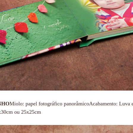
NHO
Miolo: papel fotográfico panorâmicoAcabamento: Luva 
0x30cm ou 25x25cm