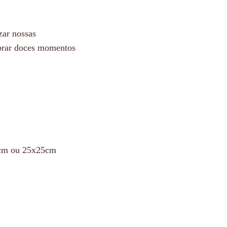
zar nossas
brar doces momentos
0cm ou 25x25cm