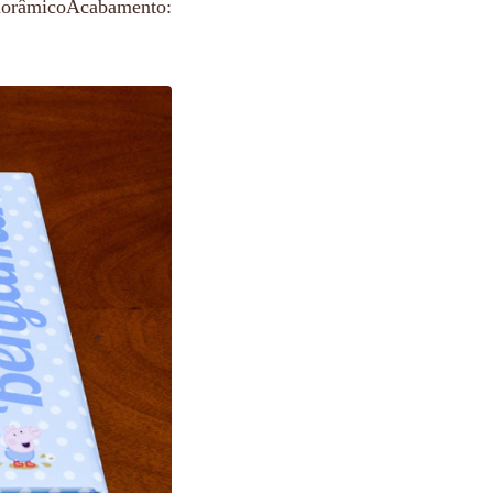
anorâmicoAcabamento: