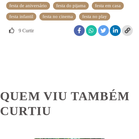
festa de aniversário
festa do pijama
festa em casa
festa infantil
festa no cinema
festa no play
9
Curtir
QUEM VIU TAMBÉM
CURTIU