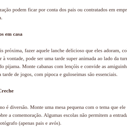
zação podem ficar por conta dos pais ou contratados em empr
a.
os em casa
is próxima, fazer aquele lanche delicioso que eles adoram, c
ar à vontade, pode ser uma tarde super animada ao lado da tu
do pijama. Monte cabanas com lençóis e convide as amiguinh
 tarde de jogos, com pipoca e guloseimas são essenciais.
Creche
mo é diversão. Monte uma mesa pequena com o tema que ele
sobre a comemoração. Algumas escolas não permitem a entrada
otógrafo (apenas pais e avós).