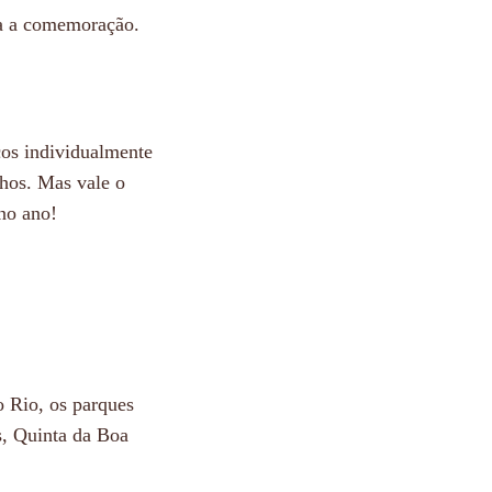
ra a comemoração.
ços individualmente
nhos. Mas vale o
 no ano!
o Rio, os parques
s, Quinta da Boa