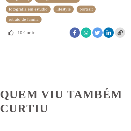
fotografia em estudio
lifestyle
portrait
retrato de famila
10
Curtir
QUEM VIU TAMBÉM
CURTIU