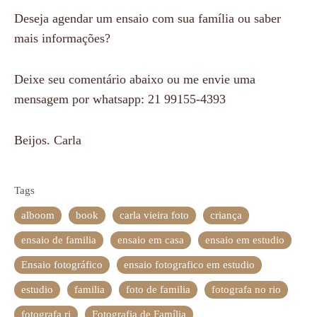
Deseja agendar um ensaio com sua família ou saber
mais informações?
Deixe seu comentário abaixo ou me envie uma
mensagem por whatsapp: 21 99155-4393
Beijos. Carla
Tags
alboom
book
carla vieira foto
criança
ensaio de familia
ensaio em casa
ensaio em estudio
Ensaio fotográfico
ensaio fotografico em estudio
estudio
familia
foto de familia
fotografa no rio
fotografa rj
Fotografia de Família