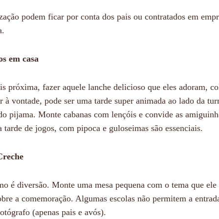
zação podem ficar por conta dos pais ou contratados em empr
a.
os em casa
is próxima, fazer aquele lanche delicioso que eles adoram, c
ar à vontade, pode ser uma tarde super animada ao lado da tu
do pijama. Monte cabanas com lençóis e convide as amiguinh
 tarde de jogos, com pipoca e guloseimas são essenciais.
Creche
mo é diversão. Monte uma mesa pequena com o tema que ele
sobre a comemoração. Algumas escolas não permitem a entrada
otógrafo (apenas pais e avós).