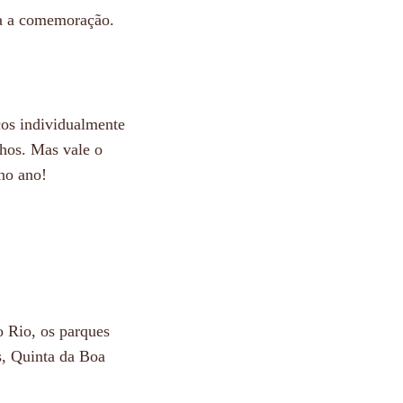
ra a comemoração.
ços individualmente
nhos. Mas vale o
 no ano!
o Rio, os parques
s, Quinta da Boa