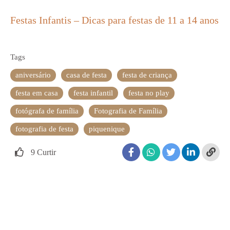
Festas Infantis – Dicas para festas de 11 a 14 anos
Tags
aniversário
casa de festa
festa de criança
festa em casa
festa infantil
festa no play
fotógrafa de família
Fotografia de Família
fotografia de festa
piquenique
9
Curtir